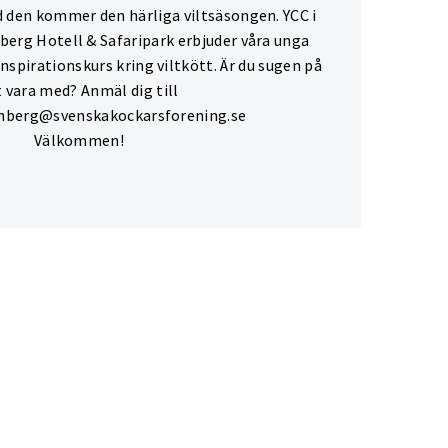
 den kommer den härliga viltsäsongen. YCC i
erg Hotell & Safaripark erbjuder våra unga
 inspirationskurs kring viltkött. Är du sugen på
t vara med? Anmäl dig till
enberg@svenskakockarsforening.se
Välkommen!