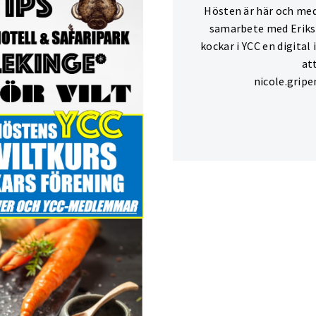
Hösten är här och med
samarbete med Eriksb
kockar i YCC en digital
at
nicole.grip