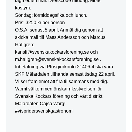
lagmedlemmar. Dresscode middag: Mörk
kostym.
Söndag: förmiddagsfika och lunch.
Pris: 3250 kr per person
O.S.A. senast 5 april. Anmäl dig genom att
skicka mail till Matts Andersson och Marcus
Hallgren:
kansli@svenskakockarsforening.se och
m.hallgren@svenskakockarsforening.se .
Inbetalning via Plusgirokonto 21406-4 ska vara
SKF Mälardalen tillhanda senast tisdag 22 april.
Vi ser fram emot att fira tillsammans med dig.
Varmt välkommen önskar riksstyrelsen för
Svenska Kockars förening och vårt distrikt
Mälardalen Cajsa Warg!
#vispridersvenskgastronomi