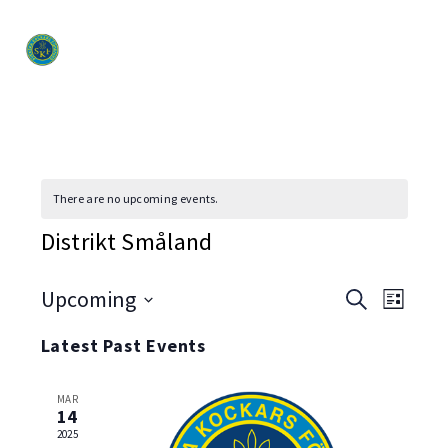
There are no upcoming events.
Distrikt Småland
Event
Upcoming
Even
Search
List
Select
View
Searc
Latest Past Events
date.
Navi
and
MAR
Views
14
2025