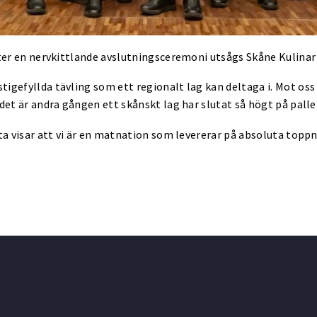
fter en nervkittlande avslutningsceremoni utsågs Skåne Kulinar t
igefyllda tävling som ett regionalt lag kan deltaga i. Mot oss 
 det är andra gången ett skånskt lag har slutat så högt på pall
tta visar att vi är en matnation som levererar på absoluta toppn