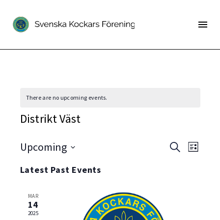
There are no upcoming events.
Distrikt Väst
Event
Upcoming
Even
Search
List
Select
View
Searc
Latest Past Events
date.
Navi
and
MAR
Views
14
2025