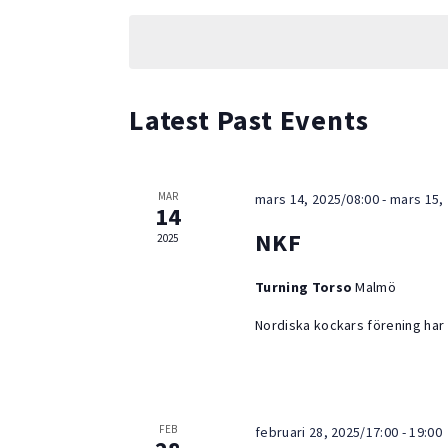
Navigation
date.
Keyword.
Latest Past Events
MAR
mars 14, 2025/08:00
-
mars 15,
14
NKF
2025
Turning Torso
Malmö
Nordiska kockars förening har
FEB
februari 28, 2025/17:00
-
19:00