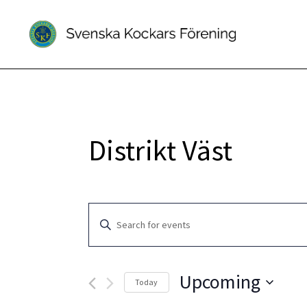
Distrikt Väst
Events
Enter
Search
Keyword.
Search
and
for
Upcoming
Today
Events
Views
Select
by