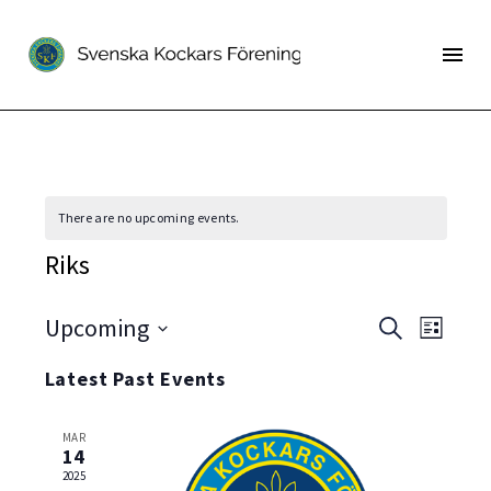
There are no upcoming events.
Riks
Event
Upcoming
Even
Search
List
Select
View
Searc
Latest Past Events
date.
Navi
and
MAR
Views
14
2025