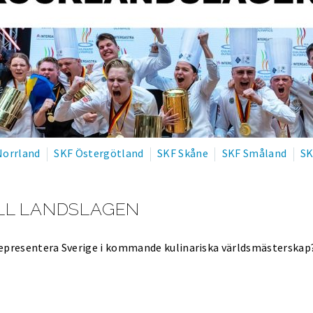
Norrland
SKF Östergötland
SKF Skåne
SKF Småland
SK
ILL LANDSLAGEN
representera Sverige i kommande kulinariska världsmästerskap?