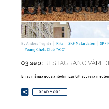
By Anders Tegnér
Riks
SKF Mälardalen
SKF 
Young Chefs Club "YCC"
03 sep:
RESTAURANG VÄRLD
En av många goda anledningar till att vara medle
READ MORE