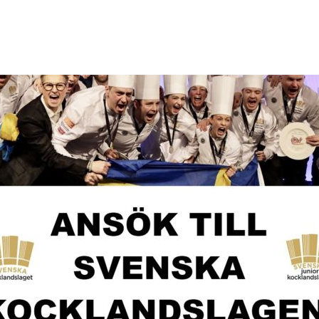
strikt
Nyheter
Events
Bli medlem
Medlemsf