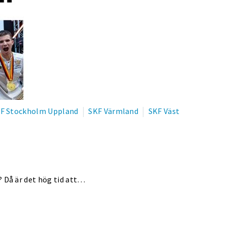
F Stockholm Uppland
SKF Värmland
SKF Väst
 Då är det hög tid att…