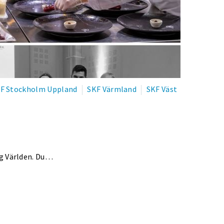
F Stockholm Uppland
SKF Värmland
SKF Väst
ng Världen. Du…