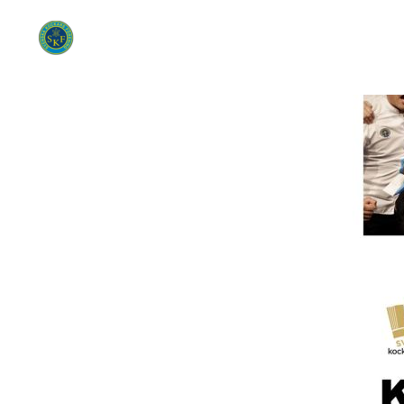
Om SKF
Di