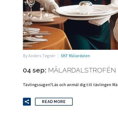
By Anders Tegnér
SKF Mälardalen
04 sep:
MÄLARDALSTROFÉN
Tävlingssugen?Läs och anmäl dig till tävlingen Mä
READ MORE