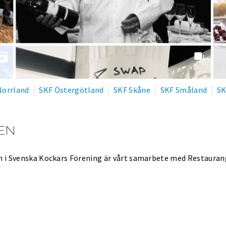
Norrland
SKF Östergötland
SKF Skåne
SKF Småland
SK
EN
m i Svenska Kockars Förening är vårt samarbete med Restaura