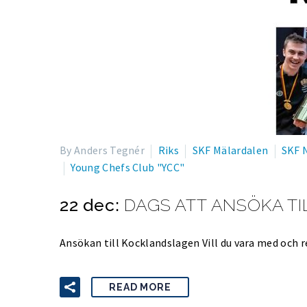
By Anders Tegnér
Riks
SKF Mälardalen
SKF 
Young Chefs Club "YCC"
22 dec:
DAGS ATT ANSÖKA T
Ansökan till Kocklandslagen Vill du vara med och 
READ MORE