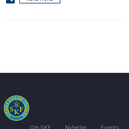
Om SKF
Nyheter
Events