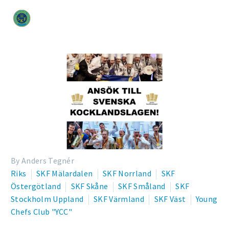
By Anders Tegnér
Riks
SKF Mälardalen
SKF Norrland
SKF
Östergötland
SKF Skåne
SKF Småland
SKF
Stockholm Uppland
SKF Värmland
SKF Väst
Young
Chefs Club "YCC"