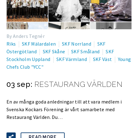
By Anders Tegnér
Riks
SKF Mälardalen
SKF Norrland
SKF
Östergötland
SKF Skåne
SKF Småland
SKF
Stockholm Uppland
SKF Värmland
SKF Väst
Young
Chefs Club "YCC"
03 sep:
RESTAURANG VÄRLDEN
En av många goda anledningar till att vara medlem i
Svenska Kockars Förening är vårt samarbete med
Restaurang Världen. Du…
READ MORE