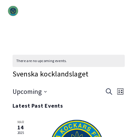
There are no upcoming events.
Svenska kocklandslaget
Event
Upcoming
Even
Search
List
Select
View
Searc
Latest Past Events
date.
Navi
and
MAR
Views
14
2025